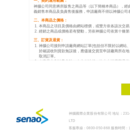
一、契約適用範圍：
神腦公司同意將所販售之商品等（以下簡稱本商品），經
義銷售本商品及負責售後服務，申請廠商不得以神腦公司
二、本商品之價格：
本商品之項目及價格由網站標價，或雙方依各該次交易
經銷之商品或價格若有變動，另依神腦公司依第十條第
三、訂貨及退貨：
神腦公司接到申請廠商網站訂單(包括但不限於以網站
於確認收到貨款無誤後，應儘速交貨至申請廠商所在地
取消訂單。
本商品之利益及危險，自交付時起，均由申請廠商承擔
四、退貨限制：
申請廠商向神腦公司所訂之本商品業經神腦公司送達申
商一概不得拒收或退貨。
申請廠商知悉並同意，申請廠商依本合約所採購之商品
五、付款辦法及責任：
申請廠商應給付神腦公司之貨款，乃按實際出貨之商品
神腦公司得因申請廠商提供擔保或因商品之特殊性另行
神腦國際企業股份有限公司 地址：23148 新北
六、額度：
本契約成立後，得由神腦公司視申請廠商提供之擔保品
LTD
本條額度之申請程序，應另依神腦公司之規定辦理。
客服專線：0800-050-868 服務時間：週